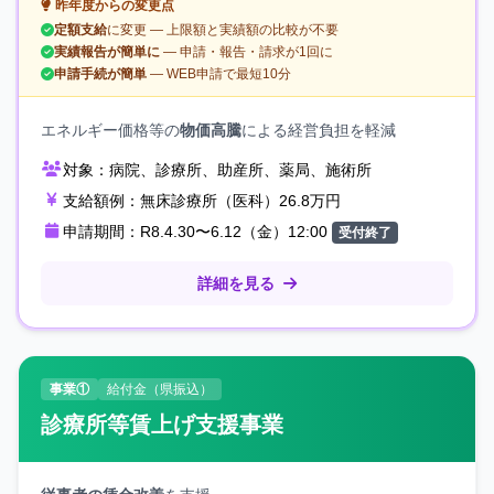
昨年度からの変更点
定額支給
に変更 — 上限額と実績額の比較が不要
実績報告が簡単に
— 申請・報告・請求が1回に
申請手続が簡単
— WEB申請で最短10分
エネルギー価格等の
物価高騰
による経営負担を軽減
対象：
病院、診療所、助産所、薬局、施術所
支給額例：
無床診療所（医科）26.8万円
申請期間：
R8.4.30〜6.12（金）12:00
受付終了
詳細を見る
事業①
給付金（県振込）
診療所等賃上げ支援事業