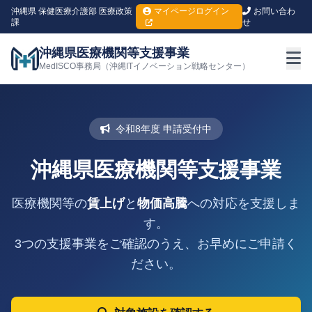
沖縄県 保健医療介護部 医療政策
マイページログイン
お問い合わ
課
せ
沖縄県医療機関等支援事業
MedISCO事務局（沖縄ITイノベーション戦略センター）
令和8年度 申請受付中
沖縄県医療機関等支援事業
医療機関等の
賃上げ
と
物価高騰
への対応を支援しま
す。
3つの支援事業をご確認のうえ、お早めにご申請く
ださい。