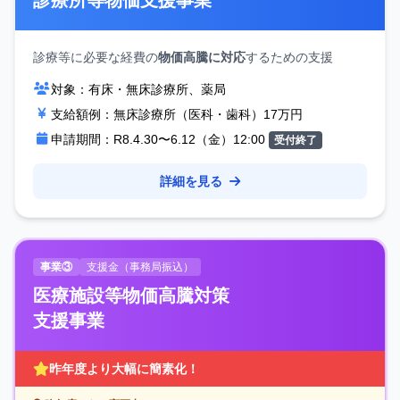
診療所等物価支援事業
診療等に必要な経費の
物価高騰に対応
するための支援
対象：
有床・無床診療所、薬局
支給額例：
無床診療所（医科・歯科）17万円
申請期間：
R8.4.30〜6.12（金）12:00
受付終了
詳細を見る
事業③
支援金（事務局振込）
医療施設等物価高騰対策
支援事業
昨年度より大幅に簡素化！