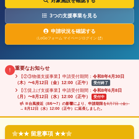
対象施設を確認する
3つの支援事業を見る
申請状況を確認する
（LoGoフォーム マイページログイン
）
重要なお知らせ
【②③物価支援事業】申請受付期間：
令和8年4月30日
（木）〜6月12日（金）12:00（正午）
受付終了
【①賃上げ支援事業】申請受付期間：
令和8年6月8日
（月）〜8月12日（水）12:00（正午）
受付中
※台風接近（8/6〜7）の影響により、申請期限を
8月7日（金）
→
8月12日（水）12:00（正午）
に延長しました。
★★ 留意事項 ★★